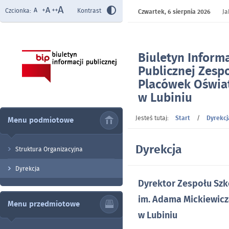
Czcionka:
Kontrast
Czwartek,
6 sierpnia 2026
Ja
Biuletyn Informa
Publicznej Zespo
Placówek Oświa
w Lubiniu
- Dyrekcja
Jesteś tutaj:
Start
/
Dyrekcj
Menu podmiotowe
Dyrekcja
Struktura Organizacyjna
Dyrekcja
Dyrektor Zespołu Szk
im. Adama Mickiewic
Menu przedmiotowe
w Lubiniu