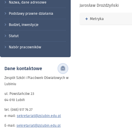
Nazwa, dane adresowe
Jarosław Drożdżyński
Podstawy prawne działania
Rozwiń
Metryka
Budżet, inwestycje
Statut
Nabór pracowników
Dane kontaktowe
Zespół Szkół i Placówek Oświatowych w
Lubiniu
ul. Powstańców 23
64-010 Lubiń
tel. (065) 517 76 27
e-mail:
sekretariat@zslubin.edu.pl
E-mail:
sekretariat@zslubin.edu.pl